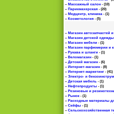
Массажный салон
--
- (10)
Парикмахерская
--
- (20)
Медцентр, клиника
--
- (1)
Косметология
--
- (5)
Магазин автозапчастей 
--
Магазин детской одежды
--
Магазин мебели
--
- (1)
Магазин парфюмерии и 
--
Рукава и шланги
--
- (1)
Веломагазин
--
- (1)
Детский магазин
--
- (6)
Интернет-магазин
--
- (8)
Интернет-маркетинг
--
- (41)
Электро- и бензоинструм
--
Детская мебель
--
- (1)
Нефтепродукты
--
- (1)
Резиновые и резинотехн
--
Рынок
--
- (1)
Расходные материалы дл
--
Сейфы
--
- (1)
Сельскохозяйственная т
--