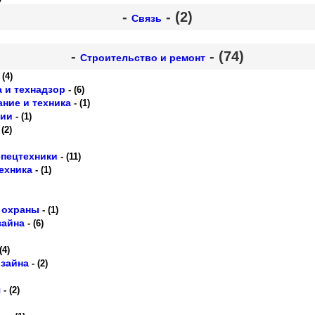
-
- (2)
Связь
-
- (74)
Строительство и ремонт
 (4)
 и технадзор
- (6)
ние и техника
- (1)
ции
- (1)
 (2)
спецтехники
- (11)
ехника
- (1)
 охраны
- (1)
зайна
- (6)
(4)
зайна
- (2)
я
- (2)