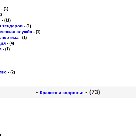
- (1)
2)
ы
- (11)
и тендеров
- (1)
ческая служба
- (1)
спертиза
- (1)
ция
- (4)
я
- (1)
тво
- (2)
-
- (73)
Красота и здоровье
)