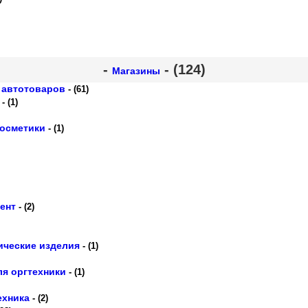
-
- (124)
Магазины
и автотоваров
- (61)
- (1)
косметики
- (1)
ент
- (2)
ические изделия
- (1)
я оргтехники
- (1)
ехника
- (2)