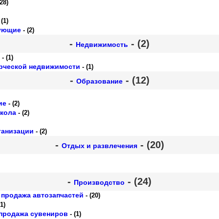
28)
 (1)
ующие
- (2)
-
- (2)
Недвижимость
- (1)
рческой недвижимости
- (1)
-
- (12)
Образование
ие
- (2)
кола
- (2)
ганизации
- (2)
-
- (20)
Отдых и развлечения
-
- (24)
Производство
 продажа автозапчастей
- (20)
(1)
 продажа сувениров
- (1)