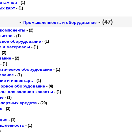
 штампов
- (1)
ых карт
- (1)
-
- (47)
Промышленность и оборудование
 компоненты
- (2)
ьство
- (1)
ьное оборудование
- (1)
е и материалы
- (1)
 (2)
вание
- (2)
- (1)
атическое оборудование
- (1)
ование
- (1)
ие и инвентарь
- (1)
сорное оборудование
- (4)
лы для салонов красоты
- (1)
ие
- (1)
спортных средств
- (20)
е
- (3)
ация
- (1)
ышленность
- (1)
)