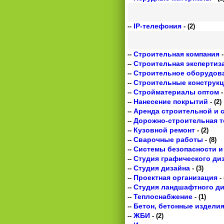
IP-телефония
--
- (2)
Строительная компания
--
-
Строительная экспертиза
--
Строительное оборудова
--
Строительные конструк
--
Стройматериалы оптом
--
-
Нанесение покрытий
--
- (2)
Аренда строительной и 
--
Дорожно-строительная т
--
Кузовной ремонт
--
- (2)
Сварочные работы
--
- (8)
Системы безопасности и
--
Студия графического ди
--
Студия дизайна
--
- (3)
Проектная организация
--
- 
Студия ландшафтного ди
--
Теплоснабжение
--
- (1)
Бетон, бетонные издели
--
ЖБИ
--
- (2)