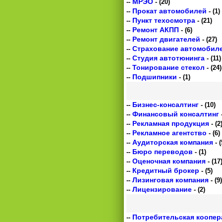
МРЭО
--
- (20)
Прокат автомобилей
--
- (1)
Пункт техосмотра
--
- (21)
Ремонт АКПП
--
- (6)
Ремонт двигателей
--
- (27)
Страхование автомобил
--
Студия автотюнинга
--
- (11)
Тонирование стекол
--
- (24)
Подшипники
--
- (1)
Бизнес-консалтинг
--
- (10)
Финансовый консалтинг
--
-
Рекламная продукция
--
- (2
Рекламное агентство
--
- (6)
Аудиторская компания
--
- (
Бюро переводов
--
- (1)
Оценочная компания
--
- (17
Кредитный брокер
--
- (5)
Лизинговая компания
--
- (9)
Лицензирование
--
- (2)
Потребительская коопер
--