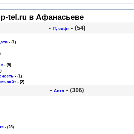
lp-tel.ru в Афанасьеве
-
- (54)
IT, софт
дств
- (1)
)
ие
- (9)
)
сность
- (1)
ет-сайт
- (2)
-
- (306)
Авто
ия
- (28)