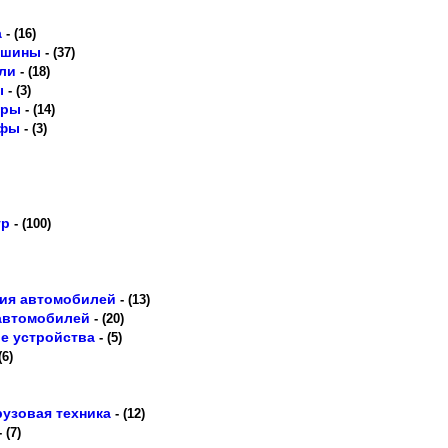
а
- (16)
 шины
- (37)
ли
- (18)
ы
- (3)
оры
- (14)
афы
- (3)
тр
- (100)
ция автомобилей
- (13)
 автомобилей
- (20)
е устройства
- (5)
(6)
рузовая техника
- (12)
 (7)