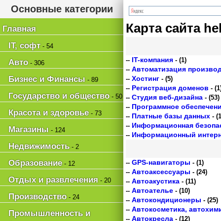
Основные категории
Карта сайта he
Главная
IT, софт
- 54
IT-компания
--
- (1)
Авто
- 306
Автоматизация произво
--
Бизнес и Финансы
Хостинг
--
- (5)
- 89
Регистрация доменов
--
- (1
Государство и общество
- 50
Студия веб-дизайна
--
- (53)
Программное обеспечен
--
Красота и здоровье
- 73
Платные базы данных
--
- (1
Информационная безопа
--
Магазины
- 124
Информационный интерн
--
Недвижимость
- 2
Образование
GPS-навигаторы
--
- (1)
- 12
Автоаксессуары
--
- (24)
Отдых и развлечения
- 20
Автоакустика
--
- (11)
Автоателье
--
- (10)
Производство
- 24
Автокондиционеры
--
- (25)
Автокосметика, автохим
--
Промышленность и
Автокресла
--
- (12)