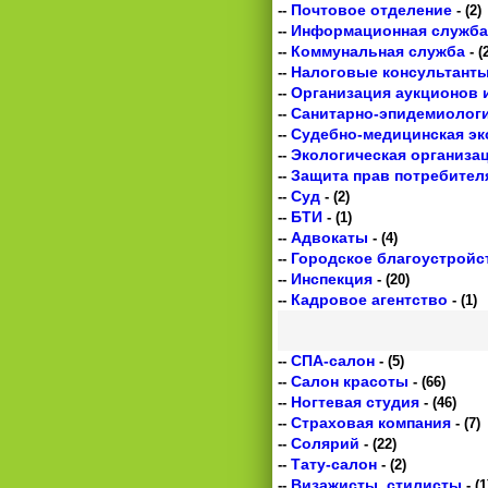
Почтовое отделение
--
- (2)
Информационная служба
--
Коммунальная служба
--
- (
Налоговые консультант
--
Организация аукционов 
--
Санитарно-эпидемиологи
--
Судебно-медицинская эк
--
Экологическая организа
--
Защита прав потребител
--
Суд
--
- (2)
БТИ
--
- (1)
Адвокаты
--
- (4)
Городское благоустройс
--
Инспекция
--
- (20)
Кадровое агентство
--
- (1)
СПА-салон
--
- (5)
Салон красоты
--
- (66)
Ногтевая студия
--
- (46)
Страховая компания
--
- (7)
Солярий
--
- (22)
Тату-салон
--
- (2)
Визажисты, стилисты
--
- (1