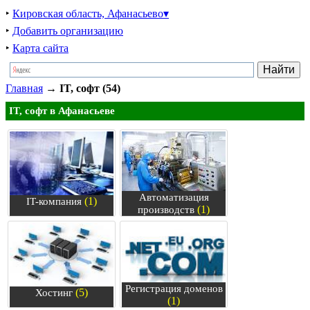
‣
Кировская область, Афанасьево▾
‣
Добавить организацию
‣
Карта сайта
Главная
→
IT, софт (54)
IT, софт в Афанасьеве
Автоматизация
(1)
IT-компания
(1)
производств
Регистрация доменов
(5)
Хостинг
(1)