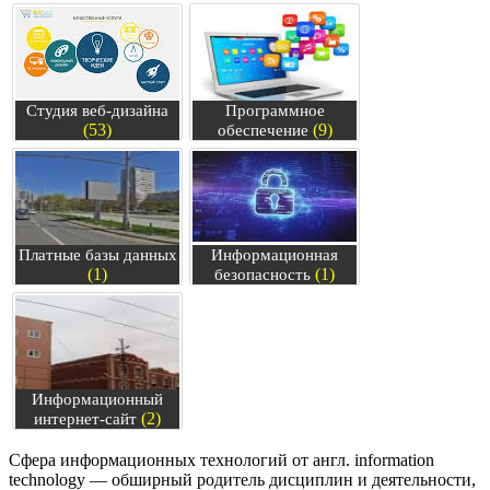
Студия веб-дизайна
Программное
(53)
(9)
обеспечение
Платные базы данных
Информационная
(1)
(1)
безопасность
Информационный
(2)
интернет-сайт
Сфера информационных технологий от англ. information
technology — обширный родитель дисциплин и деятельности,