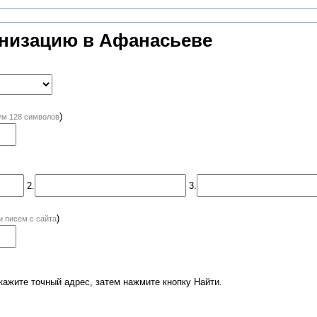
анизацию в Афанасьеве
)
м 128 символов
2.
3.
)
и писем с сайта
кажите точный адрес, затем нажмите кнопку Найти.