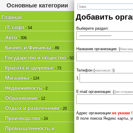
Основные категории
Добавить орг
Главная
IT, софт
- 54
Выберите раздел:
Авто
- 306
Бизнес и Финансы
- 89
Название организации: (
Максиму
Государство и общество
- 50
Красота и здоровье
- 73
Телефон (
):
максимум 3
Магазины
1.
- 124
Недвижимость
- 2
E-mail организации: (
Для отправк
Образование
- 12
Отдых и развлечения
- 20
Адрес организации:
не указан !
Производство
В поле поиска Яндекс карты, у
- 24
Промышленность и