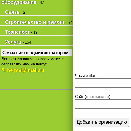
оборудование
- 47
Связь
- 2
Строительство и ремонт
- 74
Транспорт
- 19
Услуги
- 164
Связаться с администратором
Все возникающие вопросы можете
отправлять нам на почту:
✎ helptel@mail.ru
Часы работы:
Сайт (
):
не обязательно