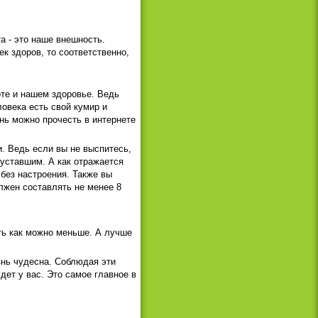
а - это наше внешность.
ек здоров, то соответственно,
оте и нашем здоровье. Ведь
ловека есть свой кумир и
нь можно прочесть в интернете
и. Ведь если вы не выспитесь,
 уставшим. А как отражается
без настроения. Также вы
лжен составлять не менее 8
ать как можно меньше. А лучше
знь чудесна. Соблюдая эти
дет у вас. Это самое главное в