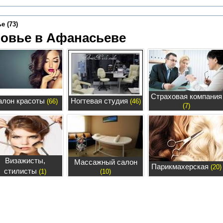
е (73)
ровье в Афанасьеве
Страховая компания
алон красоты
Ногтевая студия
(66)
(46)
(7)
Визажисты,
Массажный салон
Парикмахерская
(20)
стилисты
(1)
(10)