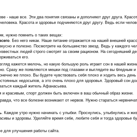
ве - наше все. Эти два понятия связаны и дополняют друг друга. Красот
 человека. Красота и здоровье подчиняются друг другу. Ведь если челов
м, нужно помнить о таких вещах:
всего
. Без него никак. Наше питание отражается на нашей внешней крас
вкусно и полезно. Посмотрите на большинство звезд. Ведь у каждого че
 известных людей строго смотрят за своим рационом. На сегодняшний де
ерживаться его.
взгляд кажется мелочь, но какую большую роль играет сон в нашей жизн
сно. Сразу же появляются мешки под глазами и выглядите вы бледным и
нечно же плохо. Вы будете чувствовать себя плохо и ходить весь день 
остоянных недосыпов, а это очень плохо для здоровья. Здоровый сон до
ваться каждый житель Афанасьева.
м и красивым, спорт должен быть включен в ваш обычный образ жизни.
правда, что все болезни возникают от нервов. Нужно стараться нервнич
ь
. Каждое утро нужно начинать с улыбки. Проснулись, улыбнулись и жи
асивы и здоровы. Уделяйте время себе, любите себя и тогда здоровье бу
e для улучшения работы сайта.