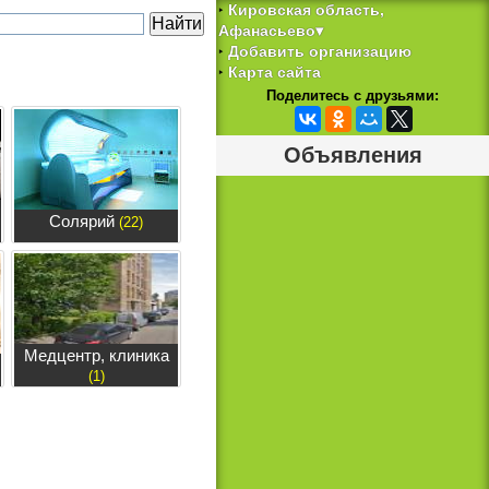
Кировская область,
‣
Афанасьево▾
Добавить организацию
‣
Карта сайта
‣
Поделитесь с друзьями:
Объявления
Солярий
(22)
Медцентр, клиника
(1)