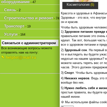
оборудование
- 47
Косметология
(5)
Связь
- 2
Красота и здоровье в Афанасье
Строительство и ремонт
Здоровье - это все, что внутри
- 74
он и красив.
Транспорт
- 19
Чтобы быть здоровым человеко
1)
Здоровое питание прежде 
Услуги
- 164
правильное питание это очень 
идеал. Так вот, большая часть
Связаться с администратором
все о здоровом питании и прид
Все возникающие вопросы можете
2)
Здоровый сон
. На первый 
отправлять нам на почту:
то и выглядеть вы будете ужа
✎ helptel@mail.ru
недосып на нашем здоровье? ко
можете начать терять вес от п
часов. Этого должен придержи
3)
Спорт
. Чтобы быть здоровы
4)
Никаких нервов
. Ведь это 
вообще без них.
5)
Нужно любить себя и жизн
простые правила, вы будете кр
нашей жизни.
🍪 Мы используем файлы cooki