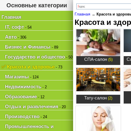
Основные категории
Главная
→
Красота и здоровь
Главная
Красота и здо
IT, софт
- 54
Авто
- 306
Бизнес и Финансы
- 89
Государство и общество
- 50
СПА-салон
С
(5)
✅ Красота и здоровье
- 73
Магазины
- 124
Недвижимость
- 2
Образование
- 12
Тату-салон
(2)
Отдых и развлечения
- 20
Производство
- 24
Промышленность и