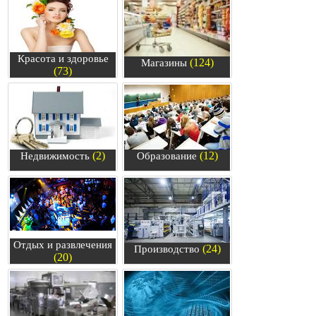
Красота и здоровье
(124)
Магазины
(73)
(2)
(12)
Недвижимость
Образование
Отдых и развлечения
(24)
Производство
(20)