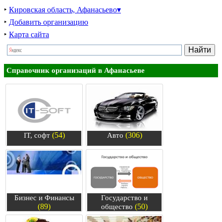
‣
Кировская область, Афанасьево▾
‣
Добавить организацию
‣
Карта сайта
Справочник организаций в Афанасьеве
(54)
(306)
IT, софт
Авто
Бизнес и Финансы
Государство и
(89)
(50)
общество