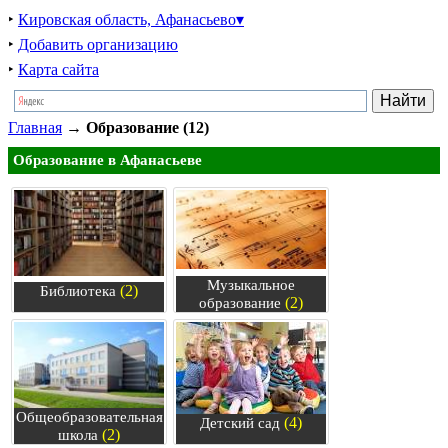
‣
Кировская область, Афанасьево▾
‣
Добавить организацию
‣
Карта сайта
Главная
→
Образование (12)
Образование в Афанасьеве
Музыкальное
(2)
Библиотека
(2)
образование
Общеобразовательная
(4)
Детский сад
(2)
школа